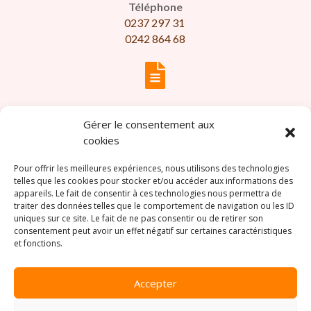
Téléphone
0237 297 31
0242 864 68

N° d’entreprise
Gérer le consentement aux
BE0630.999.549
cookies

Pour offrir les meilleures expériences, nous utilisons des technologies
telles que les cookies pour stocker et/ou accéder aux informations des
appareils. Le fait de consentir à ces technologies nous permettra de
Horaires
traiter des données telles que le comportement de navigation ou les ID
– Place Saint-Job –
uniques sur ce site. Le fait de ne pas consentir ou de retirer son
consentement peut avoir un effet négatif sur certaines caractéristiques
Lundi au samedi – 7h00 à 19h00,
et fonctions.
Dimanche – 7h00 à 17h00
– Avenue Louise –
Lundi au samedi – 7h00 à 18h30,
Accepter
Dimanche – 7h00 à 17h00