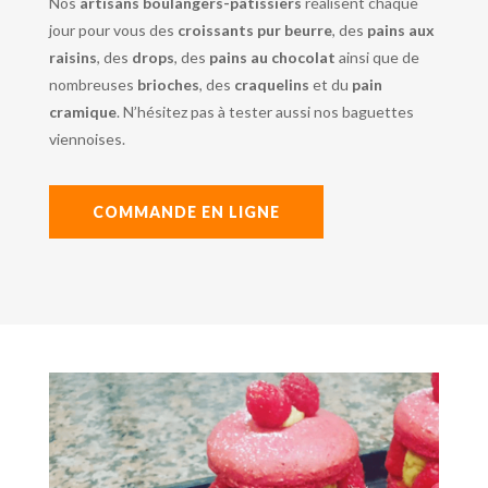
Nos
artisans boulangers-pâtissiers
réalisent chaque
jour pour vous des
croissants pur beurre
, des
pains aux
raisins
, des
drops
, des
pains au chocolat
ainsi que de
nombreuses
brioches
, des
craquelins
et du
pain
cramique
. N’hésitez pas à tester aussi nos baguettes
viennoises.
COMMANDE EN LIGNE